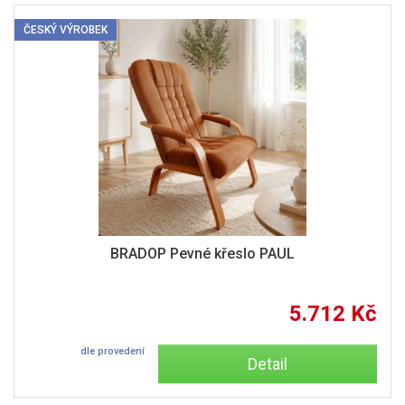
ČESKÝ VÝROBEK
BRADOP Pevné křeslo PAUL
5.712 Kč
dle provedení
Detail