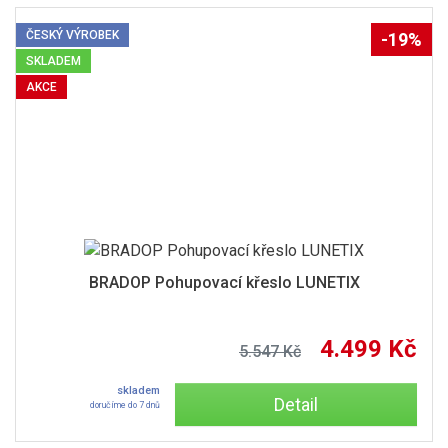
ČESKÝ VÝROBEK
-19%
SKLADEM
AKCE
BRADOP Pohupovací křeslo LUNETIX
4.499 Kč
5.547 Kč
skladem
Detail
doručíme do 7 dnů