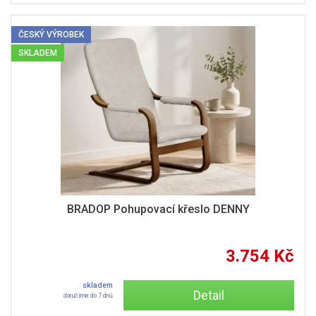
ČESKÝ VÝROBEK
SKLADEM
BRADOP Pohupovací křeslo DENNY
3.754 Kč
skladem
Detail
doručíme do 7 dnů