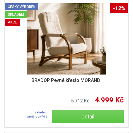
ČESKÝ VÝROBEK
-12%
SKLADEM
AKCE
BRADOP Pevné křeslo MORANDI
4.999 Kč
5.712 Kč
skladem
Detail
doručíme do 7 dnů