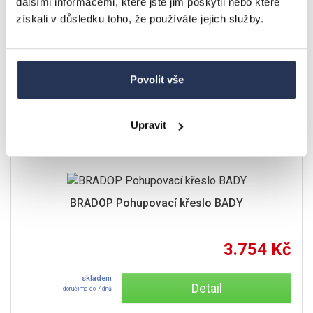
dalšími informacemi, které jste jim poskytli nebo které
získali v důsledku toho, že používáte jejich služby.
ČESKÝ VÝROBEK
SKLADEM
Povolit vše
Upravit
BRADOP Pohupovací křeslo BADY
3.754 Kč
skladem
Detail
doručíme do 7 dnů