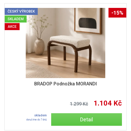
ČESKÝ VÝROBEK
-15%
SKLADEM
AKCE
BRADOP Podnožka MORANDI
1.104 Kč
1.299 Kč
skladem
Detail
doručíme do 7 dnů