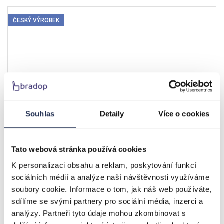
ČESKÝ VÝROBEK
Souhlas
Detaily
Více o cookies
BRADOP Podnožka MATÝS
Tato webová stránka používá cookies
K personalizaci obsahu a reklam, poskytování funkcí
1.736 Kč
sociálních médií a analýze naší návštěvnosti využíváme
soubory cookie. Informace o tom, jak náš web používáte,
dle provedení
sdílíme se svými partnery pro sociální média, inzerci a
Detail
analýzy. Partneři tyto údaje mohou zkombinovat s