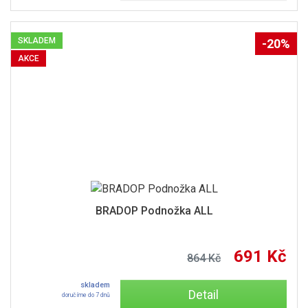
SKLADEM
-20%
AKCE
BRADOP Podnožka ALL
691 Kč
864 Kč
skladem
Detail
doručíme do 7 dnů