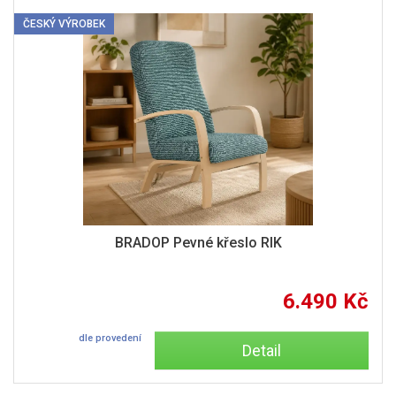
ČESKÝ VÝROBEK
BRADOP Pevné křeslo RIK
6.490 Kč
dle provedení
Detail