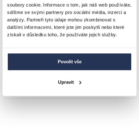
soubory cookie. Informace o tom, jak náš web používáte,
sdílíme se svými partnery pro sociální média, inzerci a
analýzy. Partneři tyto údaje mohou zkombinovat s
dalšími informacemi, které jste jim poskytli nebo které
získali v důsledku toho, že používáte jejich služby.
BRADOP matrace taštičková 80×200×23 LEA VISCO
Povolit vše
6.266 Kč
Upravit
Dodací lhůta 2-3 týdny
Detail