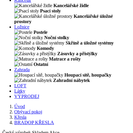
Kancelář
Kancelářské židle
Psací stoly
Kancelářské úložné
prostory
Ložnice
Postele
Noční stolky
Skříně a úložné systémy
Komody
Zásuvky a přistýlky
Matrace a rošty
Ostatní
Zahrada
Houpací sítě, houpačky
Zahradní nábytek
LOFT
Látky
VÝPRODEJ
Úvod
Obývací pokoj
Křesla
BRADOP KŘESLA
Český výrobek
Skladem
Akce