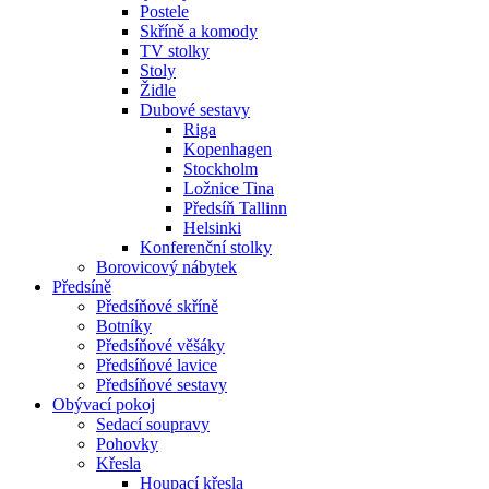
Postele
Skříně a komody
TV stolky
Stoly
Židle
Dubové sestavy
Riga
Kopenhagen
Stockholm
Ložnice Tina
Předsíň Tallinn
Helsinki
Konferenční stolky
Borovicový nábytek
Předsíně
Předsíňové skříně
Botníky
Předsíňové věšáky
Předsíňové lavice
Předsíňové sestavy
Obývací pokoj
Sedací soupravy
Pohovky
Křesla
Houpací křesla