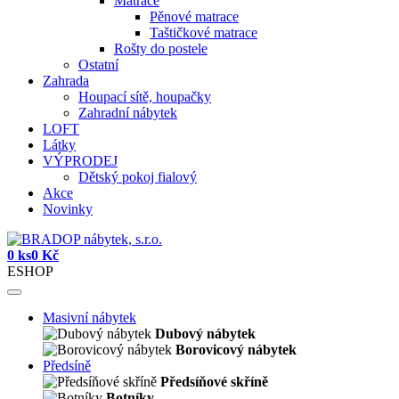
Matrace
Pěnové matrace
Taštičkové matrace
Rošty do postele
Ostatní
Zahrada
Houpací sítě, houpačky
Zahradní nábytek
LOFT
Látky
VÝPRODEJ
Dětský pokoj fialový
Akce
Novinky
0 ks
0 Kč
ESHOP
Masivní nábytek
Dubový nábytek
Borovicový nábytek
Předsíně
Předsíňové skříně
Botníky