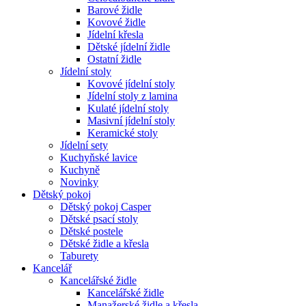
Barové židle
Kovové židle
Jídelní křesla
Dětské jídelní židle
Ostatní židle
Jídelní stoly
Kovové jídelní stoly
Jídelní stoly z lamina
Kulaté jídelní stoly
Masivní jídelní stoly
Keramické stoly
Jídelní sety
Kuchyňské lavice
Kuchyně
Novinky
Dětský pokoj
Dětský pokoj Casper
Dětské psací stoly
Dětské postele
Dětské židle a křesla
Taburety
Kancelář
Kancelářské židle
Kancelářské židle
Manažerské židle a křesla