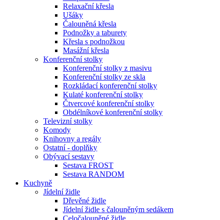
Relaxační křesla
Ušáky
Čalouněná křesla
Podnožky a taburety
Křesla s podnožkou
Masážní křesla
Konferenční stolky
Konferenční stolky z masivu
Konferenční stolky ze skla
Rozkládací konferenční stolky
Kulaté konferenční stolky
Čtvercové konferenční stolky
Obdélníkové konferenční stolky
Televizní stolky
Komody
Knihovny a regály
Ostatní - doplňky
Obývací sestavy
Sestava FROST
Sestava RANDOM
Kuchyně
Jídelní židle
Dřevěné židle
Jídelní židle s čalouněným sedákem
Celočalouněné židle