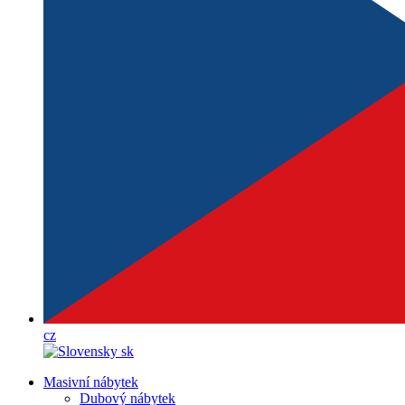
cz
sk
Masivní nábytek
Dubový nábytek