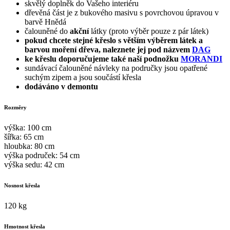
skvělý doplněk do Vašeho interiéru
dřevěná část je z bukového masivu s povrchovou úpravou v
barvě Hnědá
čalouněné do
akční
látky (proto výběr pouze z pár látek)
pokud chcete stejné křeslo s větším výběrem látek a
barvou moření dřeva, naleznete jej pod názvem
DAG
ke křeslu doporučujeme také naší podnožku
MORANDI
sundávací čalouněné návleky na područky jsou opatřené
suchým zipem a jsou součástí křesla
dodáváno v demontu
Rozměry
výška: 100 cm
šířka: 65 cm
hloubka: 80 cm
výška područek: 54 cm
výška sedu: 42 cm
Nosnost křesla
120 kg
Hmotnost křesla