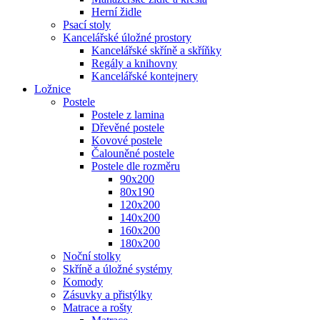
Herní židle
Psací stoly
Kancelářské úložné prostory
Kancelářské skříně a skříňky
Regály a knihovny
Kancelářské kontejnery
Ložnice
Postele
Postele z lamina
Dřevěné postele
Kovové postele
Čalouněné postele
Postele dle rozměru
90x200
80x190
120x200
140x200
160x200
180x200
Noční stolky
Skříně a úložné systémy
Komody
Zásuvky a přistýlky
Matrace a rošty