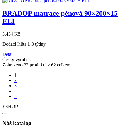
BRADOP matrace pěnová 90×200×15
ELÍ
3.434 Kč
Dodací lhůta 1-3 týdny
Detail
Český výrobek
Zobrazeno 23 produktů z 62 celkem
1
2
3
›
»
ESHOP
Náš katalog