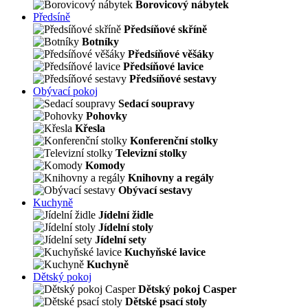
Borovicový nábytek
Předsíně
Předsíňové skříně
Botníky
Předsíňové věšáky
Předsíňové lavice
Předsíňové sestavy
Obývací pokoj
Sedací soupravy
Pohovky
Křesla
Konferenční stolky
Televizní stolky
Komody
Knihovny a regály
Obývací sestavy
Kuchyně
Jídelní židle
Jídelní stoly
Jídelní sety
Kuchyňské lavice
Kuchyně
Dětský pokoj
Dětský pokoj Casper
Dětské psací stoly