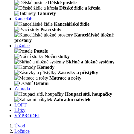
Dětské postele
Dětské židle a křesla
Taburety
Kancelář
Kancelářské židle
Psací stoly
Kancelářské úložné
prostory
Ložnice
Postele
Noční stolky
Skříně a úložné systémy
Komody
Zásuvky a přistýlky
Matrace a rošty
Ostatní
Zahrada
Houpací sítě, houpačky
Zahradní nábytek
LOFT
Látky
VÝPRODEJ
Úvod
Ložnice