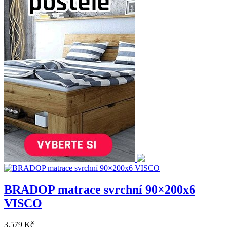
BRADOP matrace svrchní 90×200x6
VISCO
3.579 Kč