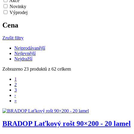
Akce
Novinky
Výprodej
Cena
Zrušit filtry
Nejprodávanější
Nejlevnější
Nejdražší
Zobrazeno 23 produktů z 62 celkem
1
2
3
›
»
BRADOP Laťkový rošt 90×200 - 20 lamel