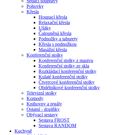
Sedací soupravy
Pohovky
Křesla
Houpací křesla
Relaxační křesla
Ušáky
Čalouněná křesla
Podnožky a taburety
Křesla s podnožkou
Masážní křesla
Konferenční stolky
Konferenční stolky z masivu
Konferenční stolky ze skla
Rozkládací konferenční stolky
Kulaté konferenční stolky
Čtvercové konferenční stolky
Obdélníkové konferenční stolky
Televizní stolky
Komody
Knihovny a regály
Ostatní - doplňky
Obývací sestavy
Sestava FROST
Sestava RANDOM
Kuchyně