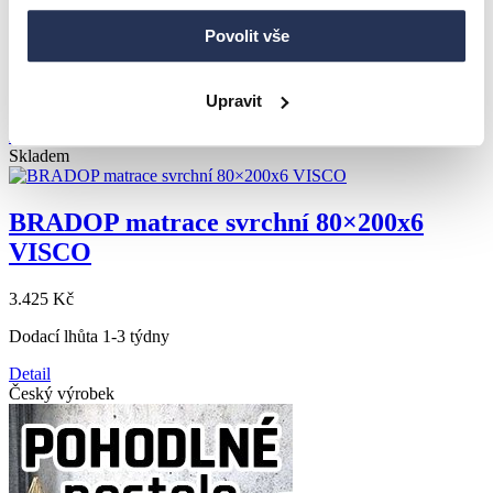
90×200
Povolit vše
2.616 Kč
skladem
Upravit
doručíme do 7 dnů
Detail
Skladem
BRADOP matrace svrchní 80×200x6
VISCO
3.425 Kč
Dodací lhůta 1-3 týdny
Detail
Český výrobek