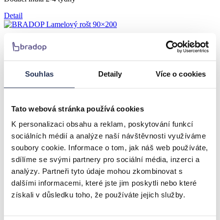
Detail
BRADOP Lamelový rošt 90×200
1.726 Kč
Souhlas
Detaily
Více o cookies
Dodací lhůta 2-4 týdny
Detail
Tato webová stránka používá cookies
K personalizaci obsahu a reklam, poskytování funkcí
BRADOP Lamelový rošt 80×200
sociálních médií a analýze naší návštěvnosti využíváme
soubory cookie. Informace o tom, jak náš web používáte,
1.726 Kč
sdílíme se svými partnery pro sociální média, inzerci a
Dodací lhůta 2-4 týdny
analýzy. Partneři tyto údaje mohou zkombinovat s
dalšími informacemi, které jste jim poskytli nebo které
Detail
získali v důsledku toho, že používáte jejich služby.
BRADOP Lamelový rošt s vyšší nosností