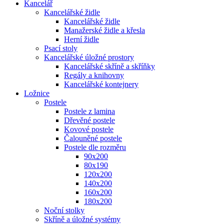
Kancelář
Kancelářské židle
Kancelářské židle
Manažerské židle a křesla
Herní židle
Psací stoly
Kancelářské úložné prostory
Kancelářské skříně a skříňky
Regály a knihovny
Kancelářské kontejnery
Ložnice
Postele
Postele z lamina
Dřevěné postele
Kovové postele
Čalouněné postele
Postele dle rozměru
90x200
80x190
120x200
140x200
160x200
180x200
Noční stolky
Skříně a úložné systémy