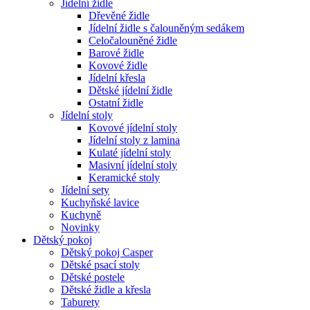
Jídelní židle
Dřevěné židle
Jídelní židle s čalouněným sedákem
Celočalouněné židle
Barové židle
Kovové židle
Jídelní křesla
Dětské jídelní židle
Ostatní židle
Jídelní stoly
Kovové jídelní stoly
Jídelní stoly z lamina
Kulaté jídelní stoly
Masivní jídelní stoly
Keramické stoly
Jídelní sety
Kuchyňské lavice
Kuchyně
Novinky
Dětský pokoj
Dětský pokoj Casper
Dětské psací stoly
Dětské postele
Dětské židle a křesla
Taburety