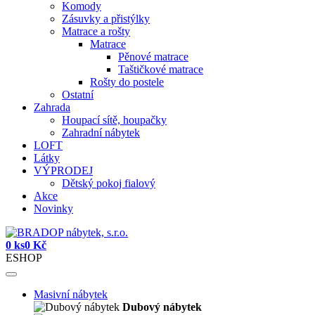
Komody
Zásuvky a přistýlky
Matrace a rošty
Matrace
Pěnové matrace
Taštičkové matrace
Rošty do postele
Ostatní
Zahrada
Houpací sítě, houpačky
Zahradní nábytek
LOFT
Látky
VÝPRODEJ
Dětský pokoj fialový
Akce
Novinky
0 ks
0 Kč
ESHOP
Masivní nábytek
Dubový nábytek