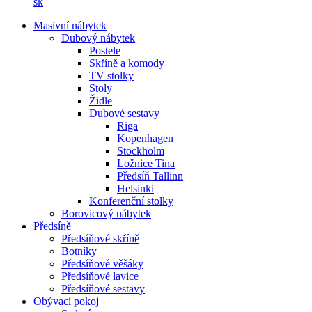
sk
Masivní nábytek
Dubový nábytek
Postele
Skříně a komody
TV stolky
Stoly
Židle
Dubové sestavy
Riga
Kopenhagen
Stockholm
Ložnice Tina
Předsíň Tallinn
Helsinki
Konferenční stolky
Borovicový nábytek
Předsíně
Předsíňové skříně
Botníky
Předsíňové věšáky
Předsíňové lavice
Předsíňové sestavy
Obývací pokoj