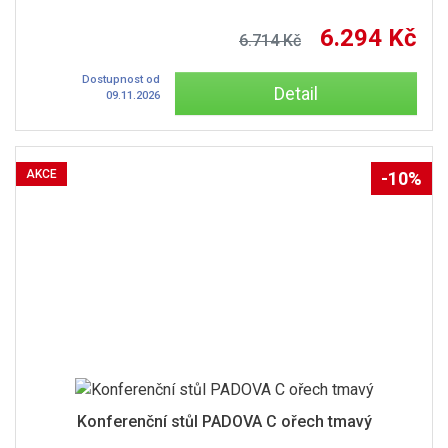
6.294 Kč
6.714 Kč
Dostupnost od
Detail
09.11.2026
AKCE
-10%
Konferenční stůl PADOVA C ořech tmavý