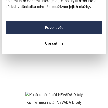
dalšími informacemi, které jste jim poskytli nebo které
získali v důsledku toho, že používáte jejich služby.
2.646 Kč
2.822 Kč
skladem u dodavatele
Detail
doručíme do 14 pracovních dní
Povolit vše
AKCE
Upravit
-10%
Konferenční stůl NEVADA D bílý