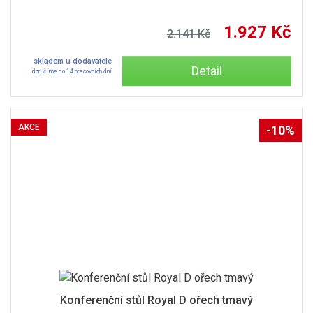
1.927 Kč
2.141 Kč
skladem u dodavatele
Detail
doručíme do 14 pracovních dní
AKCE
-10%
Konferenční stůl Royal D ořech tmavý