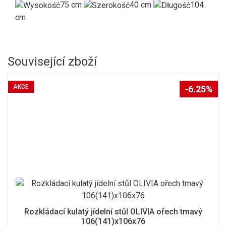
75 cm
40 cm
104
cm
Související zboží
AKCE
-6.25%
Rozkládací kulatý jídelní stůl OLIVIA ořech tmavý
106(141)x106x76