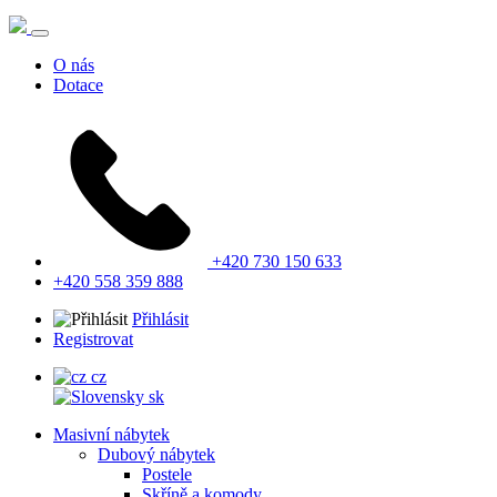
O nás
Dotace
+420 730 150 633
+420 558 359 888
Přihlásit
Registrovat
cz
sk
Masivní nábytek
Dubový nábytek
Postele
Skříně a komody