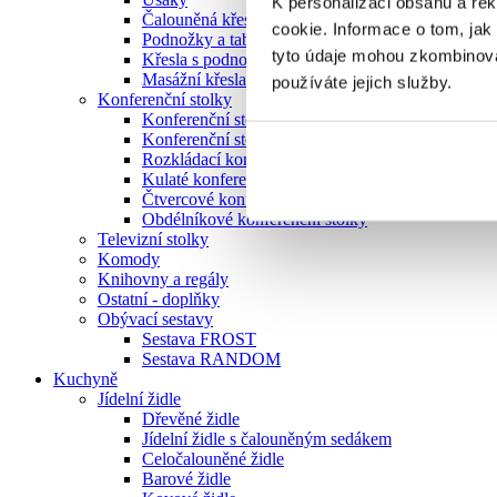
K personalizaci obsahu a re
Čalouněná křesla
cookie. Informace o tom, jak
Podnožky a taburety
tyto údaje mohou zkombinovat
Křesla s podnožkou
Masážní křesla
používáte jejich služby.
Konferenční stolky
Konferenční stolky z masivu
Konferenční stolky ze skla
Rozkládací konferenční stolky
Kulaté konferenční stolky
Čtvercové konferenční stolky
Obdélníkové konferenční stolky
Televizní stolky
Komody
Knihovny a regály
Ostatní - doplňky
Obývací sestavy
Sestava FROST
Sestava RANDOM
Kuchyně
Jídelní židle
Dřevěné židle
Jídelní židle s čalouněným sedákem
Celočalouněné židle
Barové židle