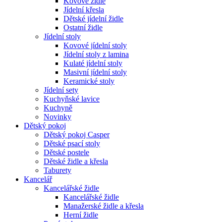
Kovové židle
Jídelní křesla
Dětské jídelní židle
Ostatní židle
Jídelní stoly
Kovové jídelní stoly
Jídelní stoly z lamina
Kulaté jídelní stoly
Masivní jídelní stoly
Keramické stoly
Jídelní sety
Kuchyňské lavice
Kuchyně
Novinky
Dětský pokoj
Dětský pokoj Casper
Dětské psací stoly
Dětské postele
Dětské židle a křesla
Taburety
Kancelář
Kancelářské židle
Kancelářské židle
Manažerské židle a křesla
Herní židle