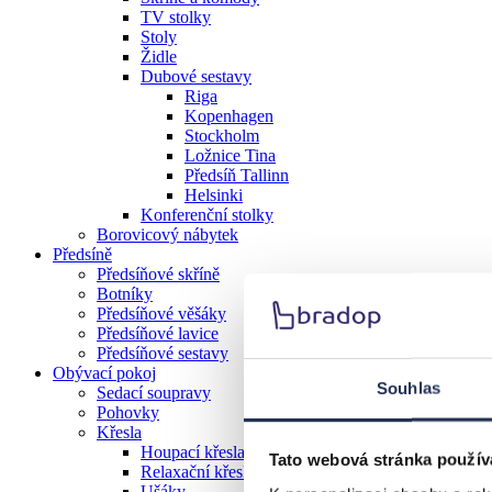
TV stolky
Stoly
Židle
Dubové sestavy
Riga
Kopenhagen
Stockholm
Ložnice Tina
Předsíň Tallinn
Helsinki
Konferenční stolky
Borovicový nábytek
Předsíně
Předsíňové skříně
Botníky
Předsíňové věšáky
Předsíňové lavice
Předsíňové sestavy
Obývací pokoj
Souhlas
Sedací soupravy
Pohovky
Křesla
Houpací křesla
Tato webová stránka použív
Relaxační křesla
Ušáky