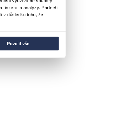
ěvnosti využíváme soubory
, inzerci a analýzy. Partneři
li v důsledku toho, že
Povolit vše