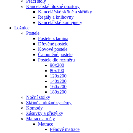
Psací stoly
Kancelářské úložné prostory
Kancelářské skříně a skříňky
Regály a knihovny
Kancelářské kontejnery
Ložnice
Postele
Postele z lamina
Dřevěné postele
Kovové postele
Čalouněné postele
Postele dle rozměru
90x200
80x190
120x200
140x200
160x200
180x200
Noční stolky
Skříně a úložné systémy
Komody
Zásuvky a přistýlky
Matrace a rošty
Matrace
Pěnové matrace