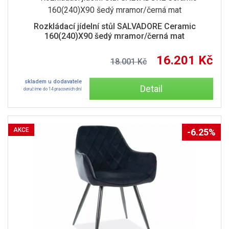
Rozkládací jídelní stůl SALVADORE Ceramic
160(240)X90 šedý mramor/černá mat
16.201 Kč
18.001 Kč
skladem u dodavatele
Detail
doručíme do 14 pracovních dní
AKCE
-6.25%