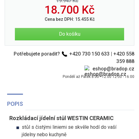
19.947 Kč
18.700
Kč
Cena bez DPH:
15.455
Kč
Do košíku
Potřebujete poradit?
+420 730 150 633
|
+420 558
359 888
eshop@bradop.cz
Pondělí až Pátek 8:00 - 12:00 12:30 - 16:00
POPIS
Rozkládací jídelní stůl WESTIN CERAMIC
stůl s čistými liniemi se skvěle hodí do vaší
jídelny nebo kuchyně