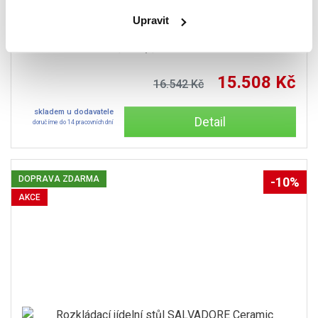
Upravit
Rozkládací jídelní stůl WESTIN 160(240)x90x76
černá/černá mat
15.508 Kč
16.542 Kč
skladem u dodavatele
Detail
doručíme do 14 pracovních dní
DOPRAVA ZDARMA
-10%
AKCE