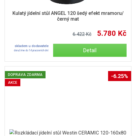
Kulatý jídelní stůl ANGEL 120 šedý efekt mramoru/
černý mat
5.780 Kč
6.422 Kč
skladem u dodavatele
Detail
doručíme do 14 pracovních dní
DOPRAVA ZDARMA
-6.25%
AKCE