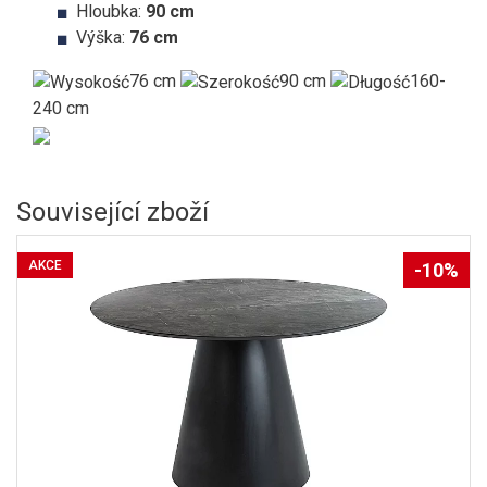
Hloubka:
90 cm
Výška:
76 cm
76 cm
90 cm
160-
240 cm
Související zboží
AKCE
-10%