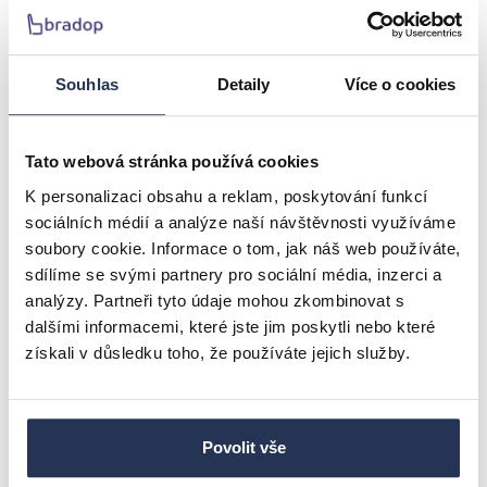
Jídelní stůl PRINCE 150x90x75 černý/chrom
Souhlas
Detaily
Více o cookies
5.382 Kč
5.741 Kč
Tato webová stránka používá cookies
skladem u dodavatele
Detail
doručíme do 14 pracovních dní
K personalizaci obsahu a reklam, poskytování funkcí
sociálních médií a analýze naší návštěvnosti využíváme
soubory cookie. Informace o tom, jak náš web používáte,
DOPRAVA ZDARMA
sdílíme se svými partnery pro sociální média, inzerci a
-6.25%
analýzy. Partneři tyto údaje mohou zkombinovat s
AKCE
dalšími informacemi, které jste jim poskytli nebo které
získali v důsledku toho, že používáte jejich služby.
Povolit vše