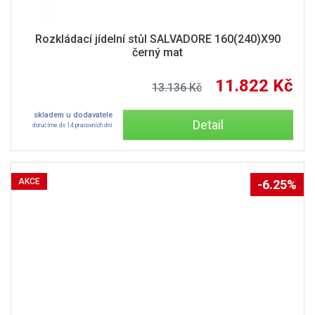
Rozkládací jídelní stůl SALVADORE 160(240)X90
černý mat
11.822 Kč
13.136 Kč
skladem u dodavatele
Detail
doručíme do 14 pracovních dní
AKCE
-6.25%