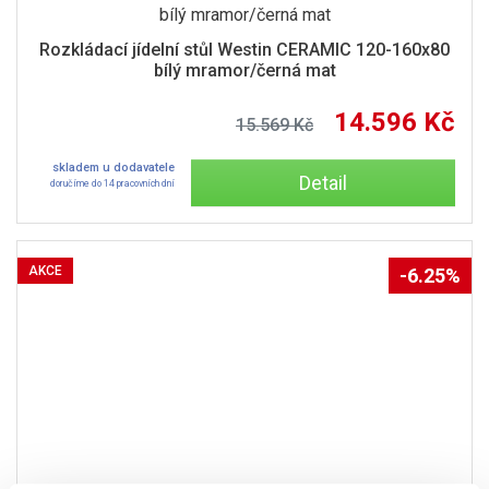
Rozkládací jídelní stůl Westin CERAMIC 120-160x80
bílý mramor/černá mat
14.596 Kč
15.569 Kč
skladem u dodavatele
Detail
doručíme do 14 pracovních dní
AKCE
-6.25%