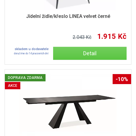
Jídelní židle/křeslo LINEA velvet černé
1.915 Kč
2.043 Kč
skladem u dodavatele
Detail
doručíme do 14 pracovních dní
DOPRAVA ZDARMA
-10%
AKCE