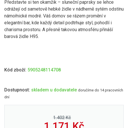
Představte si ten okamžik – sluneční paprsky se lehce
odrážejí od sametově hebké židle v nádherně sytém odstínu
námořnické modré. Váš domov se rázem promění v
elegantní bar, kde každý detail podtrhuje styl, pohodlí i
charisma prostoru. A přesně takovou atmosféru přináší
barová židle H95.
Kód zboží:
5905248114708
Dostupnost:
skladem u dodavatele
doručíme do 14 pracovních
dní
1.402 Kč
1.171
Kč