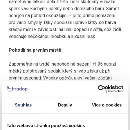
sametovou látkou, dělá z této židle skutečný vizuální
šperk vaší kuchyně, jídelny nebo domácího baru. Samet
není jen na pohled okouzlující – je to přímo pohlazení
pro vaše smysly. Díky speciální úpravě látky se barva
krásně mění v závislosti na úhlu dopadu světla, což židli
vdechuje nečekanou hloubku a luxusní lesk.
Pohodlí na prvním místě
Zapomeňte na tvrdé, nepohodlné sezení. H-95 nabízí
měkký polstrovaný sedák, který si vás získá už při
prvním usednutí. Vysoký opěrák uleví vašim zádům,
zatímco praktická opěrka na nohy vám pomůže uvolnit
celé tělo – ať už zrovna snídáte, relaxujete s kávou
nebo pořádáte večírek.
Souhlas
Detaily
Více o cookies
Přizpůsobí se vám na míru – během vteřiny
Tato webová stránka používá cookies
Každý z nás je jiný. Proto je barová židle H95 vybavena