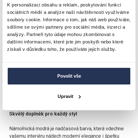
kvalitním plynovým zvedákem, který umožní plynule
K personalizaci obsahu a reklam, poskytování funkcí
nastavit výšku sedu přesně podle vaší postavy i výšky
sociálních médií a analýze naší návštěvnosti využíváme
pultu. Stačí jediný pohyb a židle je připravená – ať už
soubory cookie. Informace o tom, jak náš web používáte,
jste subtilní nebo vyšší postavy, vždy budete sedět
sdílíme se svými partnery pro sociální média, inzerci a
maximálně pohodlně.
analýzy. Partneři tyto údaje mohou zkombinovat s
dalšími informacemi, které jste jim poskytli nebo které
Robustní základ pro maximální stabilitu
získali v důsledku toho, že používáte jejich služby.
Židle stojí na pevné kovové konstrukci lakované do
elegantní černé. Kvalitní materiály znamenají naprostou
Povolit vše
stabilitu a dlouhou životnost – i při každodenním
používání. Nemusíte se bát kývání, viklání nebo
poškození – podnož v kombinaci s praktickou opěrkou
Upravit
na nohy myslí na vaše pohodlí a bezpečnost.
Skvělý doplněk pro každý styl
Námořnická modrá je nadčasová barva, která vdechne
vašemu interiéru nádech moderní elegance i špetku