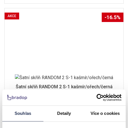
AKCE
-16.5%
Šatní skříň RANDOM 2 S-1 kašmír/ořech/černá
7.610 Kč
9.114 Kč
Souhlas
Detaily
Více o cookies
skladem u dodavatele
Detail
doručíme do 14 pracovních dní