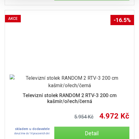
AKCE
-16.5%
Televizní stolek RANDOM 2 RTV-3 200 cm
kašmír/ořech/černá
4.972 Kč
5.954 Kč
skladem u dodavatele
Detail
doručíme do 14 pracovních dní