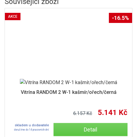
Související zboží
AKCE
-16.5%
Vitrína RANDOM 2 W-1 kašmír/ořech/černá
5.141 Kč
6.157 Kč
skladem u dodavatele
Detail
doručíme do 14 pracovních dní