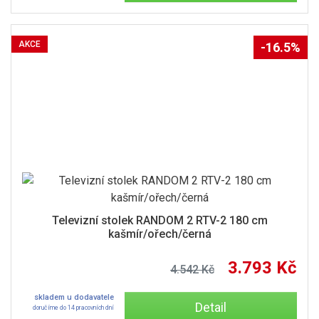
AKCE
-16.5%
Televizní stolek RANDOM 2 RTV-2 180 cm
kašmír/ořech/černá
3.793 Kč
4.542 Kč
skladem u dodavatele
Detail
doručíme do 14 pracovních dní