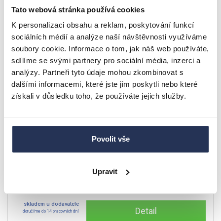
Tato webová stránka používá cookies
K personalizaci obsahu a reklam, poskytování funkcí
DOPRAVA ZDARMA
-11%
sociálních médií a analýze naší návštěvnosti využíváme
AKCE
soubory cookie. Informace o tom, jak náš web používáte,
sdílíme se svými partnery pro sociální média, inzerci a
analýzy. Partneři tyto údaje mohou zkombinovat s
dalšími informacemi, které jste jim poskytli nebo které
získali v důsledku toho, že používáte jejich služby.
Povolit vše
Televizní stolek RANDOM 2 RTV 180 s krbem
kašmír/ořech/černý
Upravit
10.299 Kč
11.511 Kč
skladem u dodavatele
Detail
doručíme do 14 pracovních dní