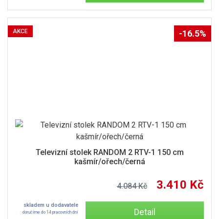
AKCE
-16.5%
Televizní stolek RANDOM 2 RTV-1 150 cm
kašmír/ořech/černá
3.410 Kč
4.084 Kč
skladem u dodavatele
Detail
doručíme do 14 pracovních dní