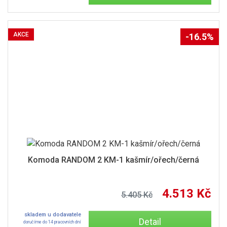
AKCE
-16.5%
Komoda RANDOM 2 KM-1 kašmír/ořech/černá
4.513 Kč
5.405 Kč
skladem u dodavatele
Detail
doručíme do 14 pracovních dní