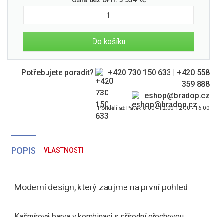
Cena bez DPH:
3.534
Kč
Do košíku
Potřebujete poradit?
+420 730 150 633
|
+420 558
359 888
eshop@bradop.cz
Pondělí až Pátek 8:00 - 12:00 12:30 - 16:00
POPIS
VLASTNOSTI
Moderní design, který zaujme na první pohled
Kašmírová barva v kombinaci s přírodní ořechovou