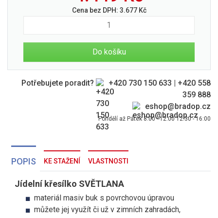
Cena bez DPH:
3.677
Kč
Do košíku
Potřebujete poradit?
+420 730 150 633
|
+420 558
359 888
eshop@bradop.cz
Pondělí až Pátek 8:00 - 12:00 12:30 - 16:00
POPIS
KE STAŽENÍ
VLASTNOSTI
Jídelní křesílko SVĚTLANA
materiál masiv buk s povrchovou úpravou
můžete jej využít či už v zimních zahradách,