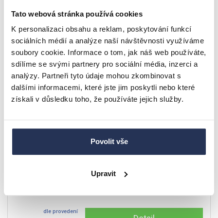
Tato webová stránka používá cookies
K personalizaci obsahu a reklam, poskytování funkcí
NOVINKA
sociálních médií a analýze naší návštěvnosti využíváme
soubory cookie. Informace o tom, jak náš web používáte,
sdílíme se svými partnery pro sociální média, inzerci a
analýzy. Partneři tyto údaje mohou zkombinovat s
dalšími informacemi, které jste jim poskytli nebo které
získali v důsledku toho, že používáte jejich služby.
Povolit vše
Jídelní židle celočalouněná RITA kovová
Upravit
3.488 Kč
dle provedení