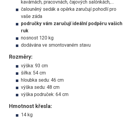
kavárnách, pracovnách, čajových salónkách,....
čalouněný sedák a opěrka zaručují pohodlí pro
vaše záda
područky vám zaručují ideální podpěru vašich
ruk
nosnost 120 kg
dodávána ve smontovaném stavu
Rozměry:
výška: 93 cm
šířka: 54 cm
hloubka sedu: 46 cm
výška sedu: 48 cm
výška područek: 64 cm
Hmotnost křesla:
14 kg