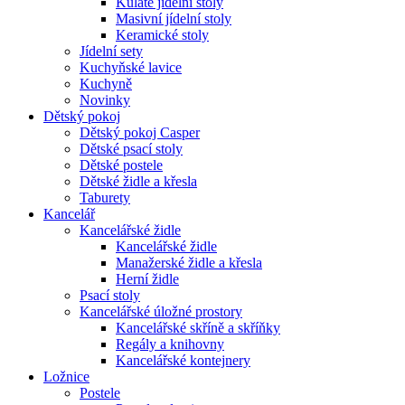
Kulaté jídelní stoly
Masivní jídelní stoly
Keramické stoly
Jídelní sety
Kuchyňské lavice
Kuchyně
Novinky
Dětský pokoj
Dětský pokoj Casper
Dětské psací stoly
Dětské postele
Dětské židle a křesla
Taburety
Kancelář
Kancelářské židle
Kancelářské židle
Manažerské židle a křesla
Herní židle
Psací stoly
Kancelářské úložné prostory
Kancelářské skříně a skříňky
Regály a knihovny
Kancelářské kontejnery
Ložnice
Postele