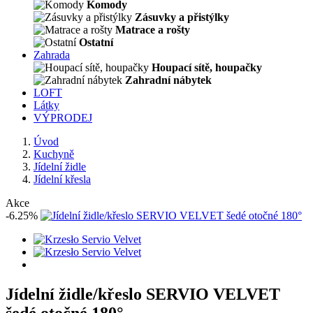
Komody
Zásuvky a přistýlky
Matrace a rošty
Ostatní
Zahrada
Houpací sítě, houpačky
Zahradní nábytek
LOFT
Látky
VÝPRODEJ
Úvod
Kuchyně
Jídelní židle
Jídelní křesla
Akce
-6.25%
Jídelní židle/křeslo SERVIO VELVET
šedé otočné 180°