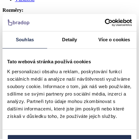
Rozměry:
Výška celková: 88 cm
Hloubka sedáku: 45 cm
Šířka celková: 55 cm
Výška k sedáku: 50 cm
Souhlas
Detaily
Více o cookies
Vdechněte svému domovu zážitek luxusu, pohodlí a stylu –
každý den!
Tato webová stránka používá cookies
K personalizaci obsahu a reklam, poskytování funkcí
Představujeme vám židli, která vás ohromí už na první pohled –
ŽIDLE SERVIO VELVET
v moderním, nadčasovém provedení.
sociálních médií a analýze naší návštěvnosti využíváme
Je to víc než obyčejná židle. Je to mistrovský kousek, na kterém si
soubory cookie. Informace o tom, jak náš web používáte,
vaše tělo odpočine a vaše oči pohladí jeho design.
sdílíme se svými partnery pro sociální média, inzerci a
analýzy. Partneři tyto údaje mohou zkombinovat s
Proč právě SERVIO VELVET?
dalšími informacemi, které jste jim poskytli nebo které
1. Komfort, který si zasloužíte
získali v důsledku toho, že používáte jejich služby.
Zapomeňte na nepohodlné sezení. Dopřejte si jemnost a měkkost
sametového potahu v exkluzivním šedém odstínu Bluvel 14. Každý
kontakt s povrchem židle je jako dotek luxusu – hebký, příjemný,
doslova návykový. Hustě polstrovaný sedák i opěradlo vás podpoří