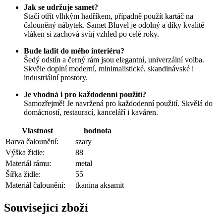
Jak se udržuje samet?
Stačí otřít vlhkým hadříkem, případně použít kartáč na
čalouněný nábytek. Samet Bluvel je odolný a díky kvalitě
vláken si zachová svůj vzhled po celé roky.
Bude ladit do mého interiéru?
Šedý odstín a černý rám jsou elegantní, univerzální volba.
Skvěle doplní moderní, minimalistické, skandinávské i
industriální prostory.
Je vhodná i pro každodenní použití?
Samozřejmě! Je navržená pro každodenní použití. Skvělá do
domácností, restaurací, kanceláří i kaváren.
Vlastnost
hodnota
Barva čalounění:
szary
Výška židle:
88
Materiál rámu:
metal
Šířka židle:
55
Materiál čalounění:
tkanina aksamit
Související zboží