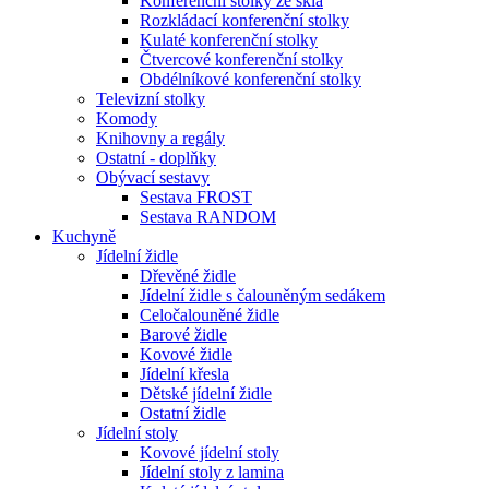
Konferenční stolky ze skla
Rozkládací konferenční stolky
Kulaté konferenční stolky
Čtvercové konferenční stolky
Obdélníkové konferenční stolky
Televizní stolky
Komody
Knihovny a regály
Ostatní - doplňky
Obývací sestavy
Sestava FROST
Sestava RANDOM
Kuchyně
Jídelní židle
Dřevěné židle
Jídelní židle s čalouněným sedákem
Celočalouněné židle
Barové židle
Kovové židle
Jídelní křesla
Dětské jídelní židle
Ostatní židle
Jídelní stoly
Kovové jídelní stoly
Jídelní stoly z lamina