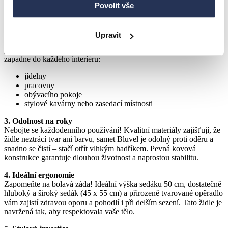
při práci, jídle i relaxaci.
Povolit vše
2. Design, který nikdy neomrzí
Černý matný kovový rám dodává židli nejen pevnost, ale i
Upravit
industriální šmrnc. Kombinace sametu a kovu je neodolatelná –
působí elegantně, moderně, ale zároveň neutrálně, takže židle
zapadne do každého interiéru:
jídelny
pracovny
obývacího pokoje
stylové kavárny nebo zasedací místnosti
3. Odolnost na roky
Nebojte se každodenního používání! Kvalitní materiály zajišťují, že
židle neztrácí tvar ani barvu, samet Bluvel je odolný proti oděru a
snadno se čistí – stačí otřít vlhkým hadříkem. Pevná kovová
konstrukce garantuje dlouhou životnost a naprostou stabilitu.
4. Ideální ergonomie
Zapomeňte na bolavá záda! Ideální výška sedáku 50 cm, dostatečně
hluboký a široký sedák (45 x 55 cm) a přirozeně tvarované opěradlo
vám zajistí zdravou oporu a pohodlí i při delším sezení. Tato židle je
navržená tak, aby respektovala vaše tělo.