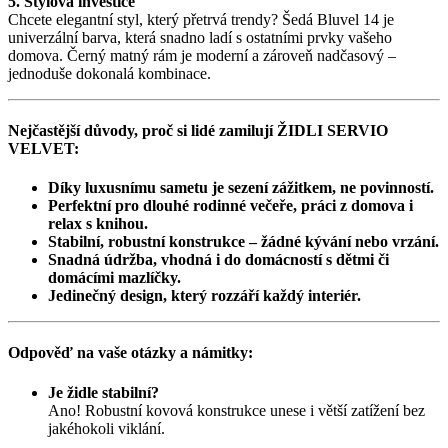
5. Stylová investice
Chcete elegantní styl, který přetrvá trendy? Šedá Bluvel 14 je
univerzální barva, která snadno ladí s ostatními prvky vašeho
domova. Černý matný rám je moderní a zároveň nadčasový –
jednoduše dokonalá kombinace.
Nejčastější důvody, proč si lidé zamilují ŽIDLI SERVIO
VELVET:
Díky luxusnímu sametu je sezení zážitkem, ne povinností.
Perfektní pro dlouhé rodinné večeře, práci z domova i
relax s knihou.
Stabilní, robustní konstrukce – žádné kývání nebo vrzání.
Snadná údržba, vhodná i do domácností s dětmi či
domácími mazlíčky.
Jedinečný design, který rozzáří každý interiér.
Odpověď na vaše otázky a námitky:
Je židle stabilní?
Ano! Robustní kovová konstrukce unese i větší zatížení bez
jakéhokoli viklání.