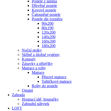
Postele z lamina
Dřevěné postele
Kovové postele
Čalouněné postele
Postele dle rozměru
90x200
80x190
120x200
140x200
160x200
180x200
Noční stolky
Skříně a úložné systémy
Komody
Zásuvky a přistýlky
Matrace a rošty
Matrace
Pěnové matrace
Taštičkové matrace
Rošty do postele
Ostatní
Zahrada
Houpací sítě, houpačky
Zahradní nábytek
LOFT