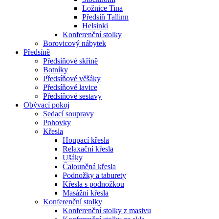
Ložnice Tina
Předsíň Tallinn
Helsinki
Konferenční stolky
Borovicový nábytek
Předsíně
Předsíňové skříně
Botníky
Předsíňové věšáky
Předsíňové lavice
Předsíňové sestavy
Obývací pokoj
Sedací soupravy
Pohovky
Křesla
Houpací křesla
Relaxační křesla
Ušáky
Čalouněná křesla
Podnožky a taburety
Křesla s podnožkou
Masážní křesla
Konferenční stolky
Konferenční stolky z masivu