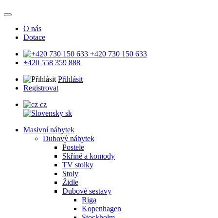
O nás
Dotace
+420 730 150 633
+420 558 359 888
Přihlásit
Registrovat
cz
sk
Masivní nábytek
Dubový nábytek
Postele
Skříně a komody
TV stolky
Stoly
Židle
Dubové sestavy
Riga
Kopenhagen
Stockholm