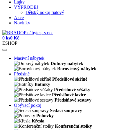
Látky
VÝPRODEJ
Dětský pokoj fialový
Akce
Novinky
0 ks
0 Kč
ESHOP
Masivní nábytek
Dubový nábytek
Borovicový nábytek
Předsíně
Předsíňové skříně
Botníky
Předsíňové věšáky
Předsíňové lavice
Předsíňové sestavy
Obývací pokoj
Sedací soupravy
Pohovky
Křesla
Konferenční stolky