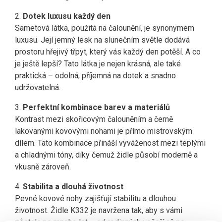
2.
Dotek luxusu každý den
Sametová látka, použitá na čalounění, je synonymem
luxusu. Její jemný lesk na slunečním světle dodává
prostoru hřejivý třpyt, který vás každý den potěší. A co
je ještě lepší? Tato látka je nejen krásná, ale také
praktická – odolná, příjemná na dotek a snadno
udržovatelná.
3.
Perfektní kombinace barev a materiálů
Kontrast mezi skořicovým čalouněním a černě
lakovanými kovovými nohami je přímo mistrovským
dílem. Tato kombinace přináší vyváženost mezi teplými
a chladnými tóny, díky čemuž židle působí moderně a
vkusně zároveň.
4.
Stabilita a dlouhá životnost
Pevné kovové nohy zajišťují stabilitu a dlouhou
životnost. Židle K332 je navržena tak, aby s vámi