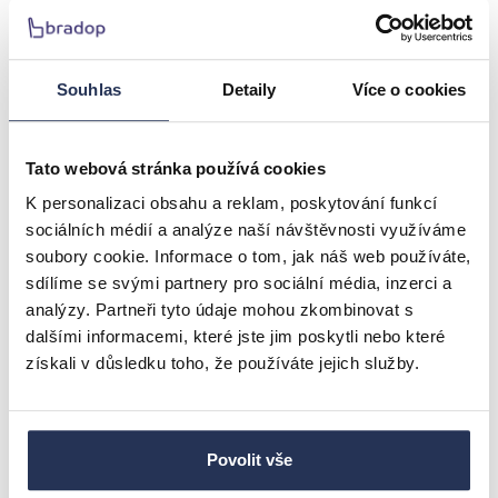
zůstala po mnoho let – od rodinných večeří až po
oslavy s přáteli.
Souhlas
Detaily
Více o cookies
Proč je židle K332 tou nejlepší volbou
pro váš domov?
Univerzálnost použití
Tato webová stránka používá cookies
Ať už ji postavíte k jídelnímu stolu, do obývacího
K personalizaci obsahu a reklam, poskytování funkcí
pokoje nebo do pracovny, židle K332 dokonale
sociálních médií a analýze naší návštěvnosti využíváme
doplní každý prostor. Je ideální volbou pro ty,
soubory cookie. Informace o tom, jak náš web používáte,
kteří hledají moderní prvek s dávkou elegance.
sdílíme se svými partnery pro sociální média, inzerci a
analýzy. Partneři tyto údaje mohou zkombinovat s
Komfort na prvním místě
dalšími informacemi, které jste jim poskytli nebo které
S výškou sedu 48 cm a ergonomicky navrženým
získali v důsledku toho, že používáte jejich služby.
tvarem poskytuje židle maximální pohodlí při
každém posezení. Perfektní na dlouhé večeře,
pracovní schůzky nebo chvíle relaxace s knihou.
Povolit vše
Styl, který nezůstane bez povšimnutí
Vaše návštěvy si ji zamilují. Můžete se připravit