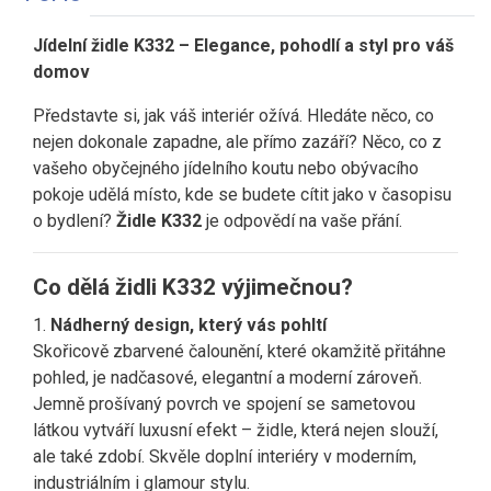
Jídelní židle K332 – Elegance, pohodlí a styl pro váš
domov
Představte si, jak váš interiér ožívá. Hledáte něco, co
nejen dokonale zapadne, ale přímo zazáří? Něco, co z
vašeho obyčejného jídelního koutu nebo obývacího
pokoje udělá místo, kde se budete cítit jako v časopisu
o bydlení?
Židle K332
je odpovědí na vaše přání.
Co dělá židli K332 výjimečnou?
1.
Nádherný design, který vás pohltí
Skořicově zbarvené čalounění, které okamžitě přitáhne
pohled, je nadčasové, elegantní a moderní zároveň.
Jemně prošívaný povrch ve spojení se sametovou
látkou vytváří luxusní efekt – židle, která nejen slouží,
ale také zdobí. Skvěle doplní interiéry v moderním,
industriálním i glamour stylu.