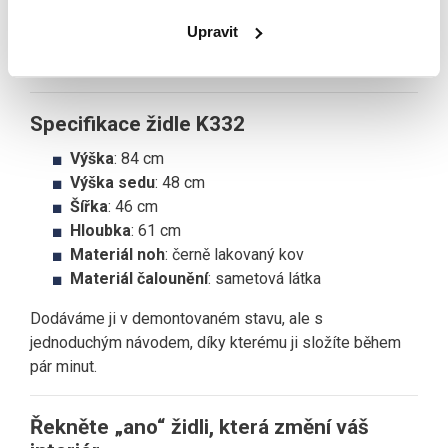
na otázky typu:
„Kde jste tu židli pořídili?“
nebo
Upravit
„To je nádhera, ta barva přesně sedí k vašemu
interiéru!“
Specifikace židle K332
Výška
: 84 cm
Výška sedu
: 48 cm
Šířka
: 46 cm
Hloubka
: 61 cm
Materiál noh
: černě lakovaný kov
Materiál čalounění
: sametová látka
Dodáváme ji v demontovaném stavu, ale s
jednoduchým návodem, díky kterému ji složíte během
pár minut.
Řekněte „ano“ židli, která změní váš