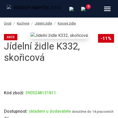
Úvod
Kuchyně
Jídelní židle
Kovové židle
AKCE
-11%
Jídelní židle K332,
skořicová
Kód zboží:
5905248131811
Dostupnost:
skladem u dodavatele
doručíme do 14 pracovních
dní