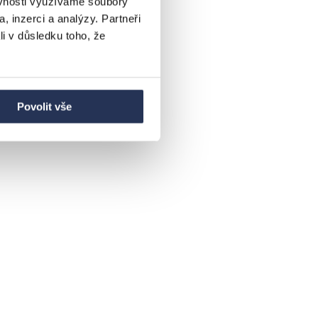
ěvnosti využíváme soubory
, inzerci a analýzy. Partneři
li v důsledku toho, že
Povolit vše