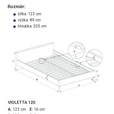
Rozměr:
šířka: 123 cm
výška: 89 cm
hloubka: 205 cm
VIOLETTA 120
A:
123 cm
E:
16 cm