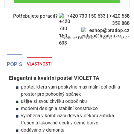
Potřebujete poradit?
+420 730 150 633
|
+420 558
359 888
eshop@bradop.cz
Pondělí až Pátek 8:00 - 12:00 12:30 - 16:00
POPIS
VLASTNOSTI
Elegantní a kvalitní postel VIOLETTA
postel, která vám poskytne maximální pohodlí a
prostor pro pohodlný spánek
užijte si svou chvilku odpočinku
moderní design a stabilní konstrukce
vyrobená v kombinaci dřeva v dekoru antická
třešeň a lakované oceli v černé barvě
dodáváno v demontu