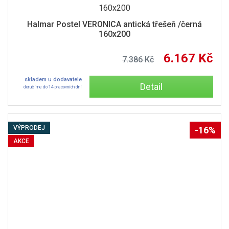
Halmar Postel VERONICA antická třešeň /černá
160x200
6.167 Kč
7.386 Kč
skladem u dodavatele
Detail
doručíme do 14 pracovních dní
VÝPRODEJ
-16%
AKCE