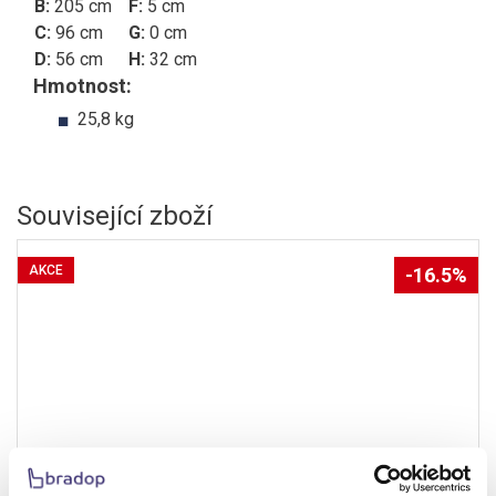
B:
205 cm
F:
5 cm
C:
96 cm
G:
0 cm
D:
56 cm
H:
32 cm
Hmotnost:
25,8 kg
Související zboží
AKCE
-16.5%