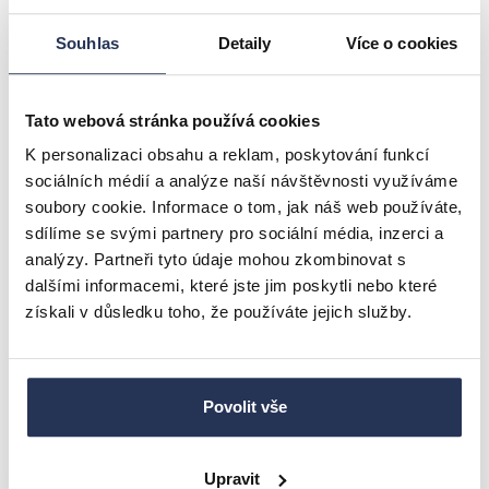
Souhlas
Detaily
Více o cookies
Kovová postel LINDA černá 120x200
2.723 Kč
Tato webová stránka používá cookies
3.261 Kč
K personalizaci obsahu a reklam, poskytování funkcí
skladem u dodavatele
Detail
sociálních médií a analýze naší návštěvnosti využíváme
doručíme do 14 pracovních dní
soubory cookie. Informace o tom, jak náš web používáte,
sdílíme se svými partnery pro sociální média, inzerci a
analýzy. Partneři tyto údaje mohou zkombinovat s
AKCE
-16.5%
dalšími informacemi, které jste jim poskytli nebo které
získali v důsledku toho, že používáte jejich služby.
Povolit vše
Upravit